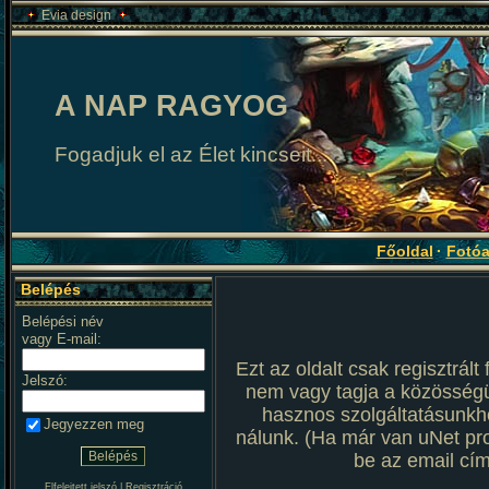
Evia design
A NAP RAGYOG
Fogadjuk el az Élet kincseit...
Főoldal
·
Fotó
Belépés
Belépési név
vagy E-mail:
Ezt az oldalt csak regisztrál
Jelszó:
nem vagy tagja a közösség
hasznos szolgáltatásunkho
Jegyezzen meg
nálunk. (Ha már van uNet prof
be az email cím
Elfelejtett jelszó
|
Regisztráció